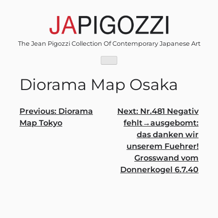
Skip
to
content
The Jean Pigozzi Collection Of Contemporary Japanese Art
Diorama Map Osaka
Post
Previous:
Diorama
Next:
Nr.481 Negativ
Map Tokyo
fehlt→ausgebomt:
navigation
das danken wir
unserem Fuehrer!
Grosswand vom
Donnerkogel 6.7.40